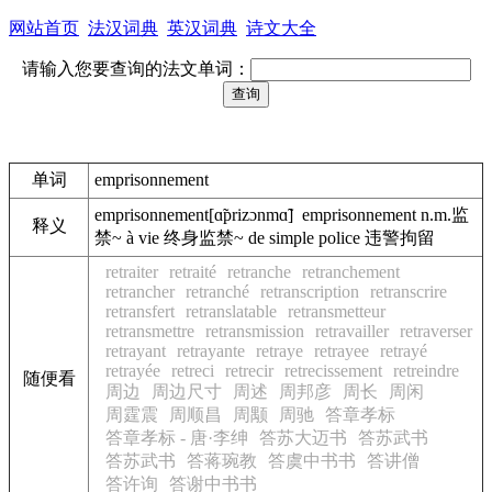
网站首页
法汉词典
英汉词典
诗文大全
请输入您要查询的法文单词：
单词
emprisonnement
emprisonnement[ɑ̃prizɔnmɑ̃] emprisonnement n.m.监
释义
禁~ à vie 终身监禁~ de simple police 违警拘留
retraiter
retraité
retranche
retranchement
retrancher
retranché
retranscription
retranscrire
retransfert
retranslatable
retransmetteur
retransmettre
retransmission
retravailler
retraverser
retrayant
retrayante
retraye
retrayee
retrayé
retrayée
retreci
retrecir
retrecissement
retreindre
随便看
周边
周边尺寸
周述
周邦彦
周长
周闲
周霆震
周顺昌
周颙
周驰
答章孝标
答章孝标 - 唐·李绅
答苏大迈书
答苏武书
答苏武书
答蒋琬教
答虞中书书
答讲僧
答许询
答谢中书书