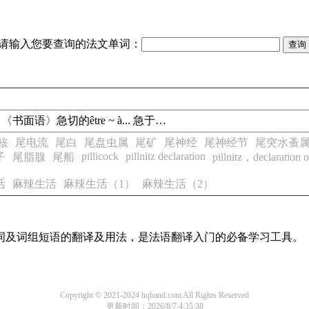
请输入您要查询的法文单词：
热情的 2 〈书面语〉急切的être ~ à... 急于…
核
尾电流
尾白
尾盘虫属
尾矿
尾神经
尾神经节
尾突水蚤
pillicock
pillnitz declaration
子
尾脂腺
尾船
pillnitz，declaration o
活
麻辣生活
麻辣生活（1）
麻辣生活（2）
单词及词组短语的翻译及用法，是法语翻译入门的必备学习工具。
Copyright © 2021-2024 hqband.com All Rights Reserved
更新时间：2026/8/7 4:35:38