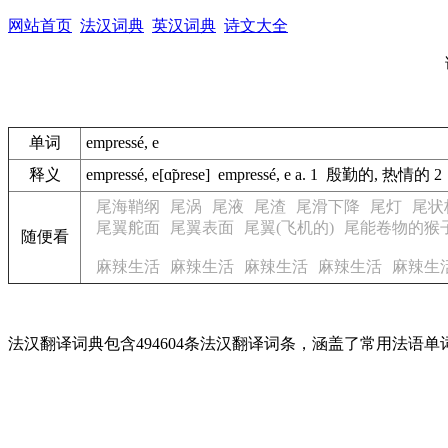
网站首页
法汉词典
英汉词典
诗文大全
单词
empressé, e
释义
empressé, e[ɑ̃prese] empressé, e a. 1 殷勤的, 
尾海鞘纲
尾涡
尾液
尾渣
尾滑下降
尾灯
尾状
尾翼舵面
尾翼表面
尾翼(飞机的)
尾能卷物的猴
随便看
麻辣生活
麻辣生活
麻辣生活
麻辣生活
麻辣生
法汉翻译词典包含494604条法汉翻译词条，涵盖了常用法语