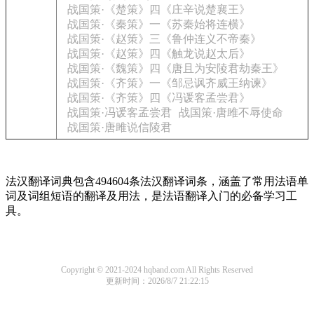
战国策·《楚策》四《庄辛说楚襄王》
战国策·《秦策》一《苏秦始将连横》
战国策·《赵策》三《鲁仲连义不帝秦》
战国策·《赵策》四《触龙说赵太后》
战国策·《魏策》四《唐且为安陵君劫秦王》
战国策·《齐策》一《邹忌讽齐威王纳谏》
战国策·《齐策》四《冯谖客孟尝君》
战国策·冯谖客孟尝君
战国策·唐雎不辱使命
战国策·唐雎说信陵君
法汉翻译词典包含494604条法汉翻译词条，涵盖了常用法语单
词及词组短语的翻译及用法，是法语翻译入门的必备学习工
具。
Copyright © 2021-2024 hqband.com All Rights Reserved
更新时间：2026/8/7 21:22:15