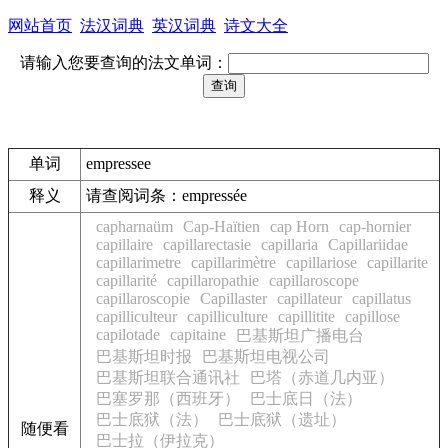
网站首页
法汉词典
英汉词典
诗文大全
请输入您要查询的法文单词：
单词
empressee
释义
请查阅词条：empressée
capharnaüm
Cap-Haïtien
cap Horn
cap-hornier
capillaire
capillarectasie
capillaria
Capillariidae
capillarimetre
capillarimètre
capillariose
capillarite
capillarité
capillaropathie
capillaroscope
capillaroscopie
Capillaster
capillateur
capillatus
capilliculteur
capilliculture
capillitite
capillose
capilotade
capitaine
巴基斯坦广播电台
巴基斯坦时报
巴基斯坦电视公司
巴基斯坦联合通讯社
巴塔（赤道几内亚）
巴塞罗那（西班牙）
巴士底日（法）
巴士底狱（法）
巴士底狱（遗址）
随便看
巴士拉（伊拉克）