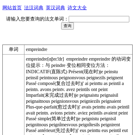
网站首页
法汉词典
英汉词典
诗文大全
请输入您要查询的法文单词：
单词
empreindre
empreindre[ɑ̃prɛ̃:dr] empreindre empreindre 的动词变
位提示：与 peindre 变位相同变位方法：
INDICATIF(直陈式) Présent(现在时)je peinstu
peinsil peintnous peignonsvous peignezils peignent
Passé composé(复合过去时)j' ai peinttu as peintil a
peintn. avons peintv. avez peintils ont peint
Imparfait(未完成过去时)je peignaistu peignaisil
peignaitnous peignionsvous peigniezils peignaient
Plus-que-parfait(愈过去时)j' avais peinttu avais peintil
avait peintn. avions peintv. aviez peintils avaient peint
Passé simple(简单过去时)je peignistu peignisil
peignitnous peignîmesvous peignîtesils peignirent
Passé antérieur(先过去时)j' eus peinttu eus peintil eut