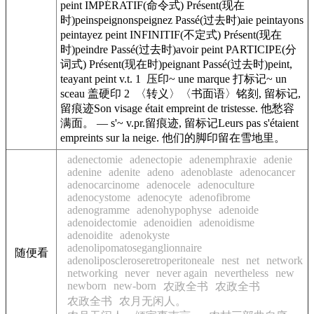
peint IMPÉRATIF(命令式) Présent(现在
时)peinspeignonspeignez Passé(过去时)aie peintayons
peintayez peint INFINITIF(不定式) Présent(现在
时)peindre Passé(过去时)avoir peint PARTICIPE(分
词式) Présent(现在时)peignant Passé(过去时)peint,
teayant peint v.t. 1 压印~ une marque 打标记~ un
sceau 盖硬印 2 〈转义〉〈书面语〉铭刻, 留标记,
留痕迹Son visage était empreint de tristesse. 他愁容
满面。 — s'~ v.pr.留痕迹, 留标记Leurs pas s'étaient
empreints sur la neige. 他们的脚印留在雪地里。
adenectomie
adenectopie
adenemphraxie
adenie
adenine
adenite
adeno
adenoblaste
adenocancer
adenocarcinome
adenocele
adenoculture
adenocystome
adenocyte
adenofibrome
adenogramme
adenohypophyse
adenoide
adenoidectomie
adenoidien
adenoidisme
adenoidite
adenokyste
adenolipomatoseganglionnaire
随便看
adenoliposcleroseretroperitoneale
nest
net
network
networking
never
never again
nevertheless
new
newborn
new-born
农政全书
农政全书
农政全书
农月无闲人。