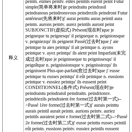
peintn. eûmes peintv. eûtes peintils eurent peint Futur
simple(简单将来时)je peindraitu peindrasil
peindranous peindronsvous peindrezils peindront Futur
antérieur(先将来时)j' aurai peinttu auras peintil aura
peintn. aurons peintv. aurez peintils auront peint
SUBJONCTIF(虚拟式) Présent(现在时)que je
peigneque tu peignesqu' il peigneque n. peignionsque
v. peigniezqu' ils peignent Passé(过去时)que j' aie
peintque tu aies peintqu' il ait peintque n. ayons
peintque v. ayez peintqu' ils aient peint Imparfait(未完
释义
成过去时)que je peignisseque tu peignissesqu' il
peignîtque n. peignissionsque v. peignissiezqu' ils
peignissent Plus-que-parfait(愈过去时)que j' eusse
peintque tu eusses peintqu' il eût peintque n. eussions
peintque v. eussiez peintqu' ils eussent peint
CONDITIONNEL(条件式) Présent(现在时)je
peindraistu peindraisil peindraitn. peindrionsv.
peindriezils peindraient ère forme(过去时第一式)--
>Passé 1ère forme(过去时第一式)j' aurais peinttu
aurais peintil aurait peintn. aurions peintv. auriez
peintils auraient peint e forme(过去时第二式)-->Passé
2e forme(过去时第二式)j' eusse peinttu eusses peintil
eût peintn. eussions peintv. eussiez peintils eussent