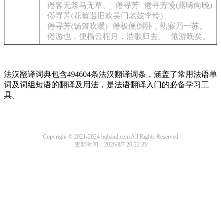
倦客无浆马无草。
倦寻芳
倦寻芳慢(露晞向晚)
倦寻芳(花翁遇旧欢吴门老妓李怜)
倦寻芳(饧箫吹暖)
倦极便倒卧，熟寐乃一苏。
倦游也，便樯云柁月，浩歌归去。
倦游晚矣。
法汉翻译词典包含494604条法汉翻译词条，涵盖了常用法语单
词及词组短语的翻译及用法，是法语翻译入门的必备学习工
具。
Copyright © 2021-2024 hqband.com All Rights Reserved
更新时间：2026/8/7 20:22:35