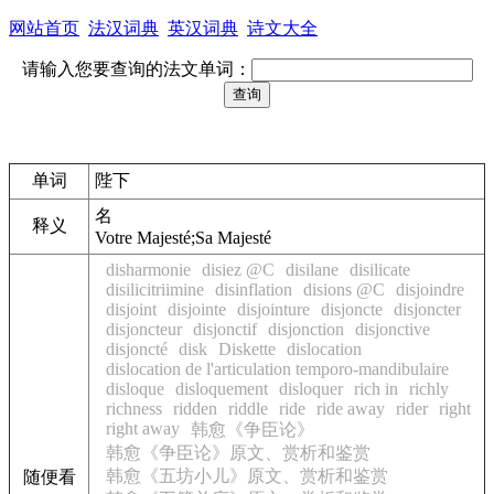
网站首页
法汉词典
英汉词典
诗文大全
请输入您要查询的法文单词：
单词
陛下
名
释义
Votre Majesté;Sa Majesté
disharmonie
disiez @C
disilane
disilicate
disilicitriimine
disinflation
disions @C
disjoindre
disjoint
disjointe
disjointure
disjoncte
disjoncter
disjoncteur
disjonctif
disjonction
disjonctive
disjoncté
disk
Diskette
dislocation
dislocation de l'articulation temporo-mandibulaire
disloque
disloquement
disloquer
rich in
richly
richness
ridden
riddle
ride
ride away
rider
right
right away
韩愈《争臣论》
韩愈《争臣论》原文、赏析和鉴赏
韩愈《五坊小儿》原文、赏析和鉴赏
随便看