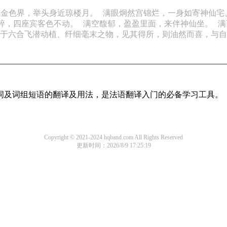
成金色界，举头身近琼楼月。
满眼炯然宫锦烂，一身如寄神仙宅
碎，四座宾客色不动。
满空馥郁，盈盈里面，来伴神仙坐。
满
于六合飞潜动植、纤细毫末之物，见其得所，则油然而喜，与自
单词及词组短语的翻译及用法，是法语翻译入门的必备学习工具。
Copyright © 2021-2024 hqband.com All Rights Reserved
更新时间：2026/8/9 17:25:19