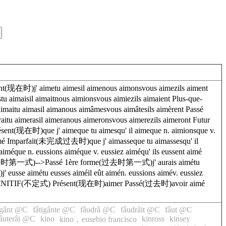
' aimetu aimesil aimenous aimonsvous aimezils aiment
imaisil aimaitnous aimionsvous aimiezils aimaient Plus-que-
maitu aimasil aimanous aimâmesvous aimâtesils aimèrent Passé
tu aimerasil aimeranous aimeronsvous aimerezils aimeront Futur
ent(现在时)que j' aimeque tu aimesqu' il aimeque n. aimionsque v.
nt aimé Imparfait(未完成过去时)que j' aimasseque tu aimassesqu' il
iméque n. eussions aiméque v. eussiez aiméqu' ils eussent aimé
me(过去时第一式)-->Passé 1ère forme(过去时第一式)j' aurais aimétu
sse aimétu eusses aiméil eût aimén. eussions aimév. eussiez
NFINITIF(不定式) Présent(现在时)aimer Passé(过去时)avoir aimé
igânt @C
fâtigânte @C
fâudrâ @C
fâudrâit @C
fâut @C
âuterâi @C
kino
kinross
kinsey
kino，eusebio francisco