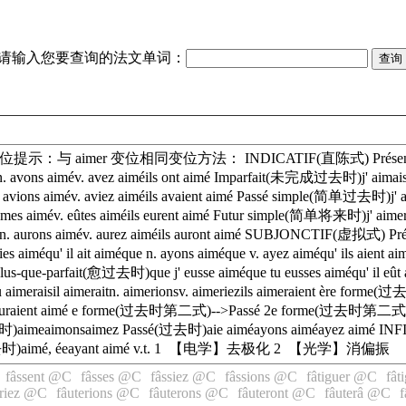
请输入您要查询的法文单词：
er 的动词变位提示：与 aimer 变位相同变位方法： INDICATIF(直陈式) Présent(现在时)j
avons aimév. avez aiméils ont aimé Imparfait(未完成过去时)j' aimaistu a
. avions aimév. aviez aiméils avaient aimé Passé simple(简单过去时)j' ai
mes aimév. eûtes aiméils eurent aimé Futur simple(简单将来时)j' aimerai
én. aurons aimév. aurez aiméils auront aimé SUBJONCTIF(虚拟式) Prés
ies aiméqu' il ait aiméque n. ayons aiméque v. ayez aiméqu' ils aie
 Plus-que-parfait(愈过去时)que j' eusse aiméque tu eusses aiméqu' il eût a
raisil aimeraitn. aimerionsv. aimeriezils aimeraient ère for
méils auraient aimé e forme(过去时第二式)-->Passé 2e forme(过去时第二式)j' eu
时)aimeaimonsaimez Passé(过去时)aie aiméayons aiméayez aimé I
(过去时)aimé, éeayant aimé v.t. 1 【电学】去极化 2 【光学】消偏振
fâssent @C
fâsses @C
fâssiez @C
fâssions @C
fâtiguer @C
fât
eriez @C
fâuterions @C
fâuterons @C
fâuteront @C
fâuterâ @C
f