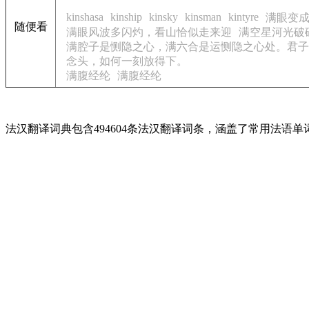
kinshasa
kinship
kinsky
kinsman
kintyre
满眼变
随便看
满眼风波多闪灼，看山恰似走来迎
满空星河光破
满腔子是恻隐之心，满六合是运恻隐之心处。君子
念头，如何一刻放得下。
满腹经纶
满腹经纶
法汉翻译词典包含494604条法汉翻译词条，涵盖了常用法语