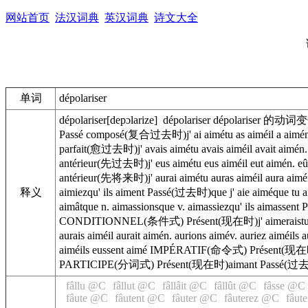
网站首页
法汉词典
英汉词典
诗文大全
单词
dépolariser
dépolariser[depɔlarize] dépolariser dépolaris
Passé composé(复合过去时)j' ai aimétu as aiméil a aimén. 
parfait(愈过去时)j' avais aimétu avais aiméil avait aimén
antérieur(先过去时)j' eus aimétu eus aiméil eut aimén. eû
antérieur(先将来时)j' aurai aimétu auras aiméil aura aim
释义
aimiezqu' ils aiment Passé(过去时)que j' aie aiméque tu a
aimâtque n. aimassionsque v. aimassiezqu' ils aimassent
CONDITIONNEL(条件式) Présent(现在时)j' aimeraistu aime
aurais aiméil aurait aimén. aurions aimév. auriez ai
aiméils eussent aimé IMPÉRATIF(命令式) Présent(现在
PARTICIPE(分词式) Présent(现在时)aimant Passé
fâllu @C
fâllut @C
fâllâit @C
fâllût @C
fâsse @C
fâute @C
fâutent @C
fâuter @C
fâuterez @C
fâut