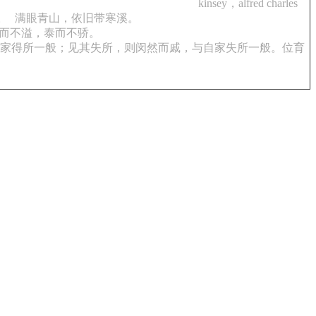
kinsey，alfred charles
。
满眼青山，依旧带寒溪。
而不溢，泰而不骄。
家得所一般；见其失所，则闵然而戚，与自家失所一般。位育