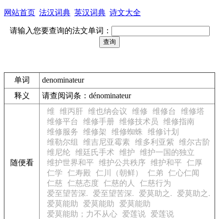
网站首页
法汉词典
英汉词典
诗文大全
请输入您要查询的法文单词：
单词
denominateur
释义
请查阅词条：dénominateur
维
维丙肝
维也纳会议
维修
维修台
维修塔
维修平台
维修手册
维修技术员
维修指南
维修服务
维修架
维修蜘蛛
维修计划
维勒尔组
维吉尼亚霉素
维多利亚紫
维尔古阶
维尼纶
维廷氏手术
维护
维护一国的独立
随便看
维护世界和平
维护公共秩序
维护和平
仁厚
仁学
仁寿殿
仁川（朝鲜）
仁弟
仁心仁闻
仁慈
仁慈态度
仁慈的人
仁慈行为
爱至望苦深.
爱至望苦深.
爱莫助之.
爱莫助之.
爱莫能助
爱莫能助
爱莫能助
爱莫能助；力不从心
爱莲说
爱莲说