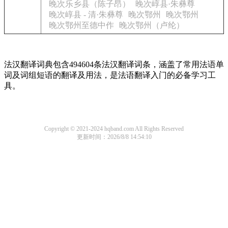
晚次乐乡县（陈子昂）
晚次崞县·朱彝尊
晚次崞县 - 清·朱彝尊
晚次鄂州
晚次鄂州
晚次鄂州至德中作
晚次鄂州（卢纶）
法汉翻译词典包含494604条法汉翻译词条，涵盖了常用法语单
词及词组短语的翻译及用法，是法语翻译入门的必备学习工
具。
Copyright © 2021-2024 hqband.com All Rights Reserved
更新时间：2026/8/8 14:54:10