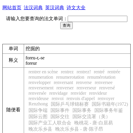
网站首页
法汉词典
英汉词典
诗文大全
请输入您要查询的法文单词：
单词
挖掘的
foreu-r,-se
释义
foreur
rentrer en scène
rentrez
rentrez!
rentré
rentrée
renumeration
renumerotation
renumérotation
renvelopper
renversant
renverse
renversee
renversement
renverser
renverseur
renversé
renversée
renvidage
renvider
renvideur
renvideuse
renvoi
renvois d'appel
renvoyer
Renzhong
国际乒乓球锦标赛
国际书籍年(1972)
随便看
国际争端
国际事件
国际事务
国际事务年鉴
国际云图
国际交往
国际交流署（美）
国际产业工人联合会
晚桃花 - 唐·白居易
晚次乐乡县
晚次乐乡县 - 唐·陈子昂