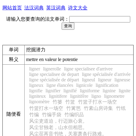
网站首页
法汉词典
英汉词典
诗文大全
请输入您要查询的法文单词：
单词
挖掘潜力
释义
mettre en valeur le potentie
ligner
lignerolle
ligne specialisee d'arrivee
ligne specialisee de depart
ligne spécialisée d'arrivée
ligne spécialisée de départ
ligneul
ligneur
ligneuse
ligneux
ligne élancées
lignicole
lignification
lignifie
lignifier
lignifié
ligniforme
lignine
lignite
ligniteux
lignitifere
lignitifère
ligno
lignometre
lignomètre
竹篓
竹篮
竹篮子打水一场空
竹篮打水一场空
竹篱笆
竹素山房诗集
竹纸
随便看
竹编
竹编手袋
竹编织品
风尘吏道迫，行迈旅心衰。
风尘甘独老，山水但相思。
风尘荏苒音书绝，关塞萧条行路难。