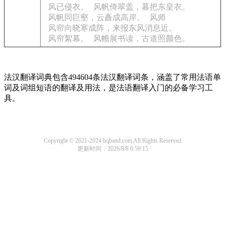
风已侵衣。
风帆倚翠盖，暮把东皇衣。
风帆同巨壑，云矗成高岸。
风师
风帘向晓寒成阵，来报东风消息近。
风帘絮幕。
风幨展书读，古道照颜色。
法汉翻译词典包含494604条法汉翻译词条，涵盖了常用法语单
词及词组短语的翻译及用法，是法语翻译入门的必备学习工
具。
Copyright © 2021-2024 hqband.com All Rights Reserved
更新时间：2026/8/8 0:59:15