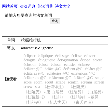
网站首页
法汉词典
英汉词典
诗文大全
请输入您要查询的法文单词：
单词
挖掘推行机
释义
arracheuse-aligneuse
éclipser
écliptique
éclissage
éclisse
éclisser
éclogite
éclogitique
éclogitisation
éclopé
éclore
éclosion
écluse
écluser
éclusier
éclusée
éclâirer @C
éclâte @C
éclâtent @C
éclâter @C
éclâterez @C
éclâteriez @C
éclâterions @C
éclâterons @C
éclâteront @C
éclâterâ @C
scope
随便看
score
scorn
scout
scrape
scratch
scream
screen
screw
sea
《杜诗详注》
《杜陵叟》
《杜陵叟》 - 唐·白居易
《杜陵叟》（白居易）
《杜骗新书》
《杜鹃》
《杜鹃诗》 - 戴昺
《杜鹃钟》
《杞人忧天》
《束氏狸狌》