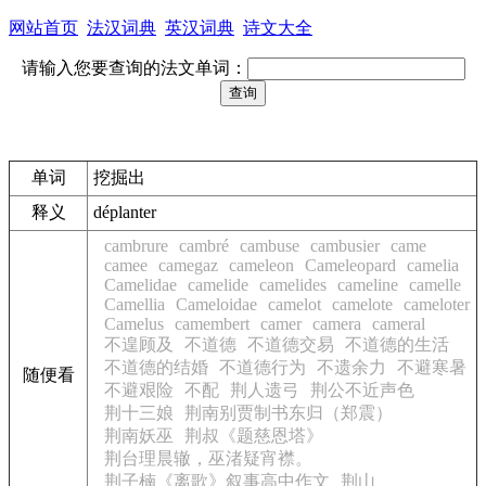
网站首页
法汉词典
英汉词典
诗文大全
请输入您要查询的法文单词：
单词
挖掘出
释义
déplanter
cambrure
cambré
cambuse
cambusier
came
camee
camegaz
cameleon
Cameleopard
camelia
Camelidae
camelide
camelides
cameline
camelle
Camellia
Cameloidae
camelot
camelote
cameloter
Camelus
camembert
camer
camera
cameral
不遑顾及
不道德
不道德交易
不道德的生活
不道德的结婚
不道德行为
不遗余力
不避寒暑
随便看
不避艰险
不配
荆人遗弓
荆公不近声色
荆十三娘
荆南别贾制书东归（郑震）
荆南妖巫
荆叔《题慈恩塔》
荆台理晨辙，巫渚疑宵襟。
荆子楠《离歌》叙事高中作文
荆山