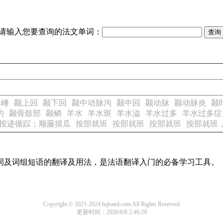
请输入您要查询的法文单词：
鼻嵴
颞上回
颞下回
颞中动脉沟
颞中回
颞动脉
颞动脉炎
颞
的
颞骨鼓部
颞鳞
羊水
羊水斑
羊水溢
羊水过多
羊水过多症
按迹循踪；顺藤摸瓜
按部就班
按部就班
按部就班
按部就班
单词及词组短语的翻译及用法，是法语翻译入门的必备学习工具。
Copyright © 2021-2024 hqband.com All Rights Reserved
更新时间：2026/8/8 2:46:29