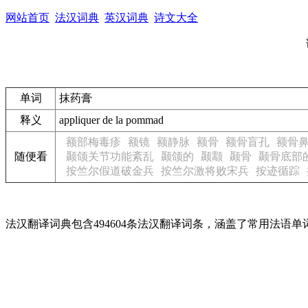
网站首页
法汉词典
英汉词典
诗文大全
单词
抹药膏
释义
appliquer de la pommad
额部梅毒疹
额镜
额静脉
额骨
额骨盲孔
额骨
随便看
颞颌关节功能紊乱
颞颌的
颞颥
颞骨
颞骨底部
按竺尔假道破金兵
按竺尔激将败宋兵
按迹循踪
法汉翻译词典包含494604条法汉翻译词条，涵盖了常用法语