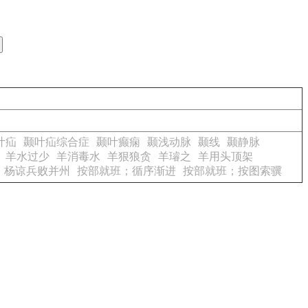
叶疝
颞叶疝综合症
颞叶癫痫
颞浅动脉
颞线
颞静脉
羊水过少
羊消毒水
羊狠狼贪
羊璿之
羊用头顶架
，杨谅兵败并州
按部就班；循序渐进
按部就班；按图索骥