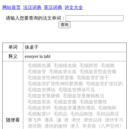
网站首页
法汉词典
英汉词典
诗文大全
请输入您要查询的法文单词：
单词
抹桌子
释义
essuyer la tabl
毛细线虫属
毛细线虫病
毛细胆管
毛细胞
毛细血管
毛细血管出血
毛细血管型血管瘤
毛细血管性神经胶质瘤
毛细血管扩张干
毛细血管扩张性神经胶质瘤
毛细血管扩张症的
毛细血管搏动
毛细血管搏动可见
毛细血管显微镜
毛细血管显微镜检法
毛细血管炎
毛细血管瘤
毛细血管脆性
毛细血管袢
毛细血管通透性增高
毛细饱和
毛细黏度计
毛织品
毛织品制造
毛织品商店
随便看
潘飞声
潘高
潚
潜
潜伏
潜伏以待
潜伏学习
潜伏期
潜伏的敌特
潜入
辛弃疾《八声甘州》