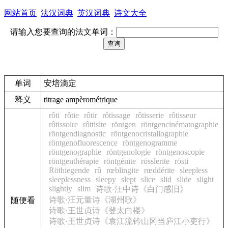
网站首页
法汉词典
英汉词典
诗文大全
请输入您要查询的法文单词：
单词
安培滴定
释义
titrage ampèrométrique
rôti
rôtie
rôtir
rôtissage
rôtisserie
rôtisseur
rôtissoire
rôttisite
röntgen
röntgencinématographie
röntgendiagnostic
röntgenocristallographie
röntgenofluorescence
röntgenogramme
röntgenographie
röntgenologie
röntgenoscopie
röntgenthérapie
röntgénite
rösslerite
rösti
Röthiegende
rû
rœblingite
rœddérite
sleepless
sleeplessness
sleepy
slept
slice
slid
slide
slight
slightly
slim
诗歌·汪中诗《白门感旧》
诗歌·汪元量诗《湖州歌》
随便看
诗歌·王世贞诗《登太白楼》
诗歌·王世贞诗《袁江流钤山冈当庐江小吏行》