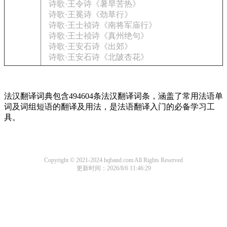
诗歌·王令诗《暑旱苦热》
诗歌·王冕诗《劲草行》
诗歌·王士祯诗《南将军庙行》
诗歌·王士祯诗《真州绝句》
诗歌·王安石诗《出郊》
诗歌·王安石诗《北陂杏花》
法汉翻译词典包含494604条法汉翻译词条，涵盖了常用法语单
词及词组短语的翻译及用法，是法语翻译入门的必备学习工
具。
Copyright © 2021-2024 hqband.com All Rights Reserved
更新时间：2026/8/6 11:46:29