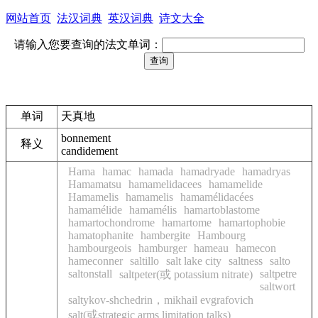
网站首页
法汉词典
英汉词典
诗文大全
请输入您要查询的法文单词：
单词
天真地
bonnement
释义
candidement
Hama
hamac
hamada
hamadryade
hamadryas
Hamamatsu
hamamelidacees
hamamelide
Hamamelis
hamamelis
hamamélidacées
hamamélide
hamamélis
hamartoblastome
hamartochondrome
hamartome
hamartophobie
hamatophanite
hambergite
Hambourg
hambourgeois
hamburger
hameau
hamecon
hameconner
saltillo
salt lake city
saltness
salto
saltonstall
saltpetre
saltpeter(或 potassium nitrate)
saltwort
saltykov-shchedrin，mikhail evgrafovich
salt(或strategic arms limitation talks)