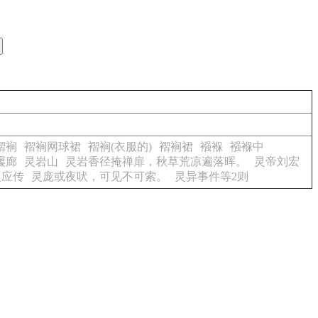
褶裥
褶裥网球裙
褶裥(衣服的)
褶裥裙
襁褓
襁褓中
屧廊
灵岩山
灵岩香径掩禅扉，秋草荒凉遍落晖。
灵帝刘宏
灵应传
灵庞或夜吠，可见不可索。
灵异事件等2则