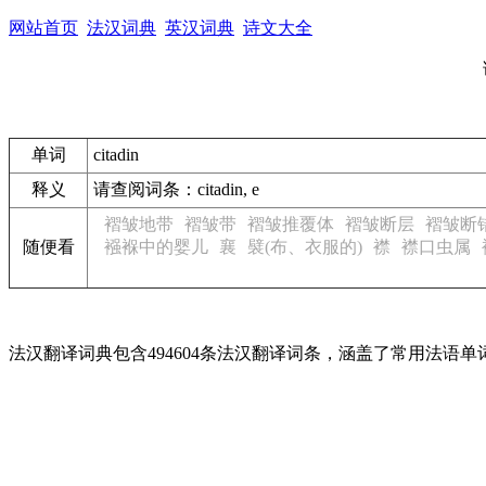
网站首页
法汉词典
英汉词典
诗文大全
单词
citadin
释义
请查阅词条：citadin, e
褶皱地带
褶皱带
褶皱推覆体
褶皱断层
褶皱断
随便看
襁褓中的婴儿
襄
襞(布、衣服的)
襟
襟口虫属
法汉翻译词典包含494604条法汉翻译词条，涵盖了常用法语