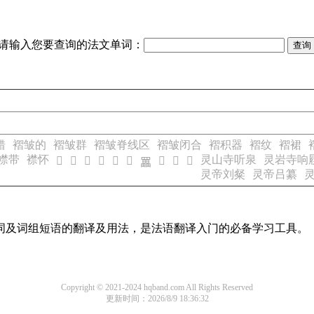
请输入您要查询的法文单词：
错
褶皱的
褶皱群
褶皱脊线区
褶皱闭合
褶积器
褶纹
褶裙
襟带
襟怀
灵山寺听泉
灵岩寺响
𦌕
𦌡
𦌢
𦌩
𦌪
𦌬
𦌸
𦌺
𦍀
𦌵
灵帝刘粲
灵帝吕纂
单词及词组短语的翻译及用法，是法语翻译入门的必备学习工具。
Copyright © 2021-2024 hqband.com All Rights Reserved
更新时间：2026/8/9 18:36:32