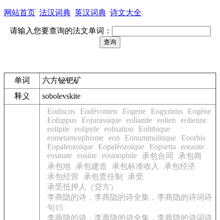
网站首页
法汉词典
英汉词典
诗文大全
请输入您要查询的法文单词：
单词
六方铋钯矿
释义
sobolevskite
Eodiscus
Eodévonien
Eogene
Eogyrinus
Eogène
Eohippus
Eojurassique
eolianite
eolien
eolienne
eolipile
eolipyle
eolisation
Eolithique
eometamorphisme
eon
Eonummulitique
Eoorhis
Eopaleozoique
Eopaléozoïque
Eopsetta
eorasite
eosinate
eosine
eosinophile
承包合同
承包商
承包地
承包建造
承包标准收入
承包经济
承包经营
承包责任制
承受
承受抵押人（贷方）
李商隐的诗，李商隐的诗全集，李商隐的诗词诗
句15
李商隐的诗，李商隐的诗全集，李商隐的诗词诗