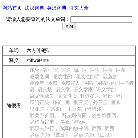
网站首页
法汉词典
英汉词典
诗文大全
请输入您要查询的法文单词：
单词
六方砷钯矿
释义
stillwatérite
诧异<俗>
诨
诨名
诫
诬
诬告
诬害
诬蔑
诬蔑之词
诬蔑性的
诬蔑性的话
诬蔑的
诬蔑者
诬赖
诬赖好人
诬陷
诬陷性的
诬陷者
语
语义场
语义学
语义学家
语义学的
语义性缺失
语义性质
释迦牟尼
释部
释门
释门正统
释饥
里
里三层，外三层
里乘
随便看
里亚尔（伊郎）
里亚尔（卡塔尔）
辞粟卧首阳。
辞粟卧首阳，屡空饥颜回。
辞约而旨丰， 事近而喻远。
辞职去旅行，你真的够格吗
辞费
辞费
辞赋·九歌《国殇》
辞赋·九歌《山鬼》