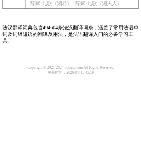
辞赋·九歌《湘君》
辞赋·九歌《湘夫人》
法汉翻译词典包含494604条法汉翻译词条，涵盖了常用法语单
词及词组短语的翻译及用法，是法语翻译入门的必备学习工
具。
Copyright © 2021-2024 hqband.com All Rights Reserved
更新时间：2026/8/8 15:45:19