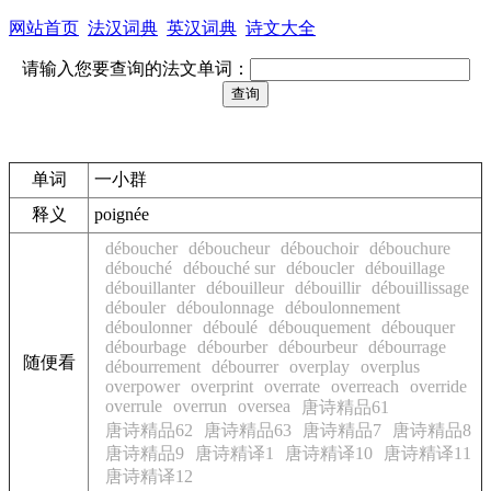
网站首页
法汉词典
英汉词典
诗文大全
请输入您要查询的法文单词：
单词
一小群
释义
poignée
déboucher
déboucheur
débouchoir
débouchure
débouché
débouché sur
déboucler
débouillage
débouillanter
débouilleur
débouillir
débouillissage
débouler
déboulonnage
déboulonnement
déboulonner
déboulé
débouquement
débouquer
débourbage
débourber
débourbeur
débourrage
随便看
débourrement
débourrer
overplay
overplus
overpower
overprint
overrate
overreach
override
overrule
overrun
oversea
唐诗精品61
唐诗精品62
唐诗精品63
唐诗精品7
唐诗精品8
唐诗精品9
唐诗精译1
唐诗精译10
唐诗精译11
唐诗精译12