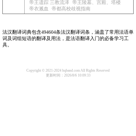
帝王遗踪 三教流泽
帝王陵墓、宫殿、塔楼
帝衣溅血
帝都高校歧视指南
法汉翻译词典包含494604条法汉翻译词条，涵盖了常用法语单
词及词组短语的翻译及用法，是法语翻译入门的必备学习工
具。
Copyright © 2021-2024 hqband.com All Rights Reserved
更新时间：2026/8/6 10:09:33