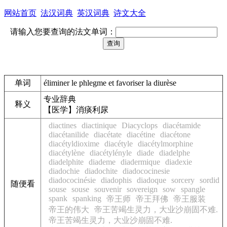
网站首页
法汉词典
英汉词典
诗文大全
请输入您要查询的法文单词：
单词
éliminer le phlegme et favoriser la diurèse
专业辞典
释义
【医学】消痰利尿
diactines
diactinique
Diacyclops
diacétamide
diacétanilide
diacétate
diacétine
diacétone
diacétyldioxime
diacétyle
diacétylmorphine
diacétylène
diacétylényle
diade
diadelphe
diadelphite
diademe
diadermique
diadexie
diadochie
diadochite
diadococinesie
diadococinésie
diadophis
diadoque
sorcery
sordid
随便看
souse
souse
souvenir
sovereign
sow
spangle
spank
spanking
帝王师
帝王拜佛
帝王服装
帝王的伟大
帝王苦竭生灵力，大业沙崩固不难.
帝王苦竭生灵力，大业沙崩固不难.