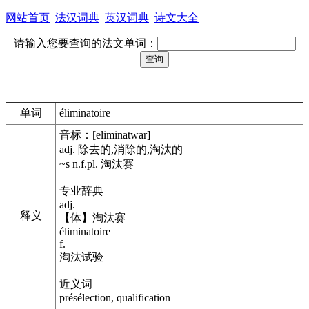
网站首页
法汉词典
英汉词典
诗文大全
请输入您要查询的法文单词：
单词
éliminatoire
音标：[eliminatwar]
adj. 除去的,消除的,淘汰的
~s n.f.pl. 淘汰赛
专业辞典
adj.
释义
【体】淘汰赛
éliminatoire
f.
淘汰试验
近义词
présélection, qualification