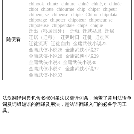
chinook
chintz
chinure
chiné
chiné, e
chinée
chiot
chiotte
chiourme
chip
chiper
chipeur
chipeur, se
chipeuse
chipie
Chipo
chipolata
chipotage
chipoter
chipoteur
chipoteur, se
chipoteuse
chippendale
chips
chique
迁出（移居国外）
迁就
迁就姑息
迁居
迁居（迁移）
迁延时日
迁徙
迁徙区
随便看
迁徙流离
迁徙自由
金庸武侠小说25
金庸武侠小说26
金庸武侠小说27
金庸武侠小说28
金庸武侠小说29
金庸武侠小说3
金庸武侠小说30
金庸武侠小说31
金庸武侠小说32
金庸武侠小说33
法汉翻译词典包含494604条法汉翻译词条，涵盖了常用法语单
词及词组短语的翻译及用法，是法语翻译入门的必备学习工
具。