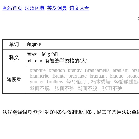
网站首页
法汉词典
英汉词典
诗文大全
单词
éligible
音标：[eliʒ ibl]
释义
adj. et n. 有被选举资格的(人)
brandite
brandon
brandy
Branhamella
branlant
bra
brannérite
Branta
braquage
braquant
braque
braqu
随便看
younger brothers
驽马铅刀，朽木粪墙
驽骀诚龌龊
驾而不脱，张而不弛
驾而不脱，张而不弛
法汉翻译词典包含494604条法汉翻译词条，涵盖了常用法语