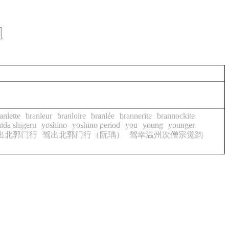
anlette
branleur
branloire
branlée
brannerite
brannockite
ida shigeru
yoshino
yoshino period
you
young
younger
出北郭门行
驾出北郭门行（阮瑀）
驾幸温州次僧宗觉韵