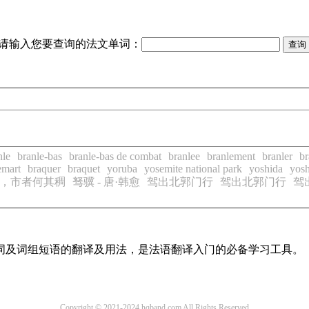
请输入您要查询的法文单词：
nle
branle-bas
branle-bas de combat
branlee
branlement
branler
br
emart
braquer
braquet
yoruba
yosemite national park
yoshida
yosh
，市者何其稠
驽骥 - 唐·韩愈
驾出北郭门行
驾出北郭门行
驾
单词及词组短语的翻译及用法，是法语翻译入门的必备学习工具。
Copyright © 2021-2024 hqband.com All Rights Reserved