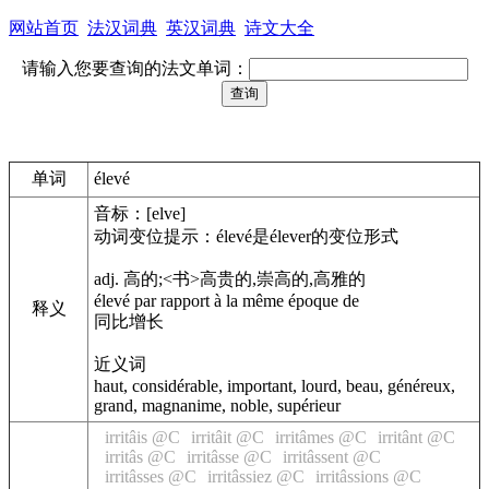
网站首页
法汉词典
英汉词典
诗文大全
请输入您要查询的法文单词：
单词
élevé
音标：[elve]
动词变位提示：élevé是élever的变位形式
adj. 高的;<书>高贵的,崇高的,高雅的
élevé par rapport à la même époque de
释义
同比增长
近义词
haut, considérable, important, lourd, beau, généreux,
grand, magnanime, noble, supérieur
irritâis @C
irritâit @C
irritâmes @C
irritânt @C
irritâs @C
irritâsse @C
irritâssent @C
irritâsses @C
irritâssiez @C
irritâssions @C