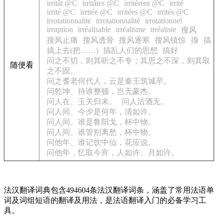
irritât @C
irritâtes @C
irritèrent @C
irrité
irrité @C
irritée @C
irritées @C
irrités @C
irrotationnalite
irrotationnalité
irrotationnel
irruption
irréalisable
irréalisme
irréaliste
搜风
搜风止痛
搜风透骨
搜风逐寒
搜风镇惊
搝
搞
搞上去(把……)
搞乱人们的思想
搞好
问之不切，则其听之不专；其思之不深，则其取
随便看
之不固。
问之耆老何代人，云是秦王筑城卒。
问乾坤、待谁整顿，岂无豪杰。
问人在、玉关归未。
问人沽酒无。
问人间、今夕是何年，清如许。
问人间、谁是鲁阳戈，杯中物。
问人间、谁管别离愁，杯中物。
问他年、谁记饮中仙，花应说。
问他年，忆取今宵，人如许、月如许。
法汉翻译词典包含494604条法汉翻译词条，涵盖了常用法语单
词及词组短语的翻译及用法，是法语翻译入门的必备学习工
具。