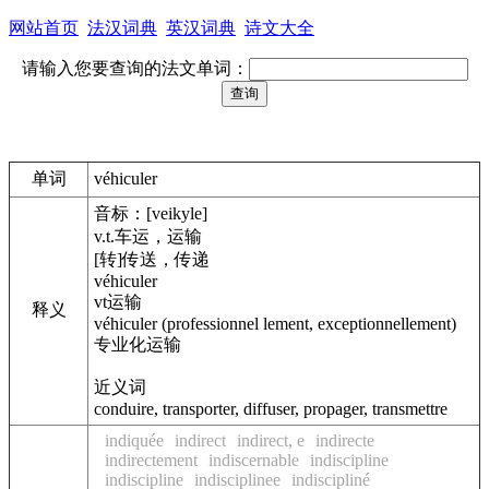
网站首页
法汉词典
英汉词典
诗文大全
请输入您要查询的法文单词：
单词
véhiculer
音标：[veikyle]
v.t.车运，运输
[转]传送，传递
véhiculer
vt运输
释义
véhiculer (professionnel lement, exceptionnellement)
专业化运输
近义词
conduire, transporter, diffuser, propager, transmettre
indiquée
indirect
indirect, e
indirecte
indirectement
indiscernable
indiscipline
indiscipline
indisciplinee
indiscipliné