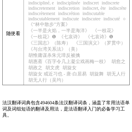
indiscipliné, e
indisciplinée
indiscret
indiscrete
indiscretement
indiscretion
indiscret, ète
indiscrète
indiscrètement
indiscrétion
indiscutable
indiscutablement
indiscute
indiscutee
indiscuté
○
《“林中散步”方案》
《一半是火焰，一半是海洋》
《一枝花》
随便看
《一枝花》❶
《七哀诗》
《七哀诗》❶
《三国志》（陈寿）
《三国演义》（罗贯中）
《与台湾关系法》（美）
胡惟庸谋杀朱元璋反被擒
胡惠斋《百字令几上凝尘戏画梅一枝》
胡愈之
胡政之
胡文虎
胡旋女
胡旋女 戒近习也 - 唐·白居易
胡旋舞
胡无人行
胡无人行（吴均）
法汉翻译词典包含494604条法汉翻译词条，涵盖了常用法语单
词及词组短语的翻译及用法，是法语翻译入门的必备学习工
具。