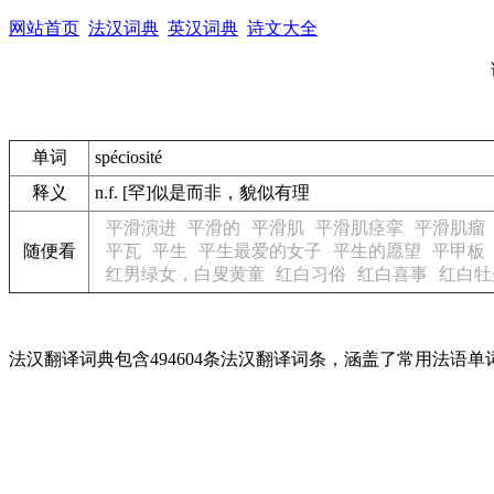
网站首页
法汉词典
英汉词典
诗文大全
单词
spéciosité
释义
n.f. [罕]似是而非，貌似有理
平滑演进
平滑的
平滑肌
平滑肌痉挛
平滑肌瘤
随便看
平瓦
平生
平生最爱的女子
平生的愿望
平甲板
红男绿女，白叟黄童
红白习俗
红白喜事
红白牡
法汉翻译词典包含494604条法汉翻译词条，涵盖了常用法语