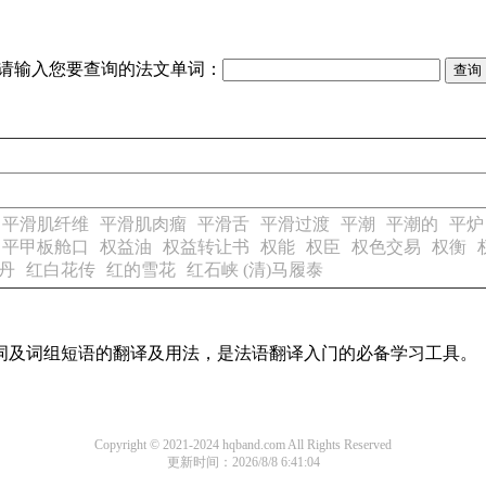
请输入您要查询的法文单词：
平滑肌纤维
平滑肌肉瘤
平滑舌
平滑过渡
平潮
平潮的
平炉
平甲板舱口
权益油
权益转让书
权能
权臣
权色交易
权衡
丹
红白花传
红的雪花
红石峡 (清)马履泰
单词及词组短语的翻译及用法，是法语翻译入门的必备学习工具。
Copyright © 2021-2024 hqband.com All Rights Reserved
更新时间：2026/8/8 6:41:04