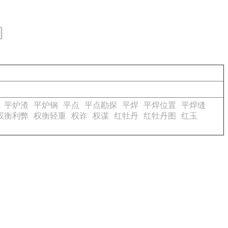
平炉渣
平炉钢
平点
平点勘探
平焊
平焊位置
平焊缝
权衡利弊
权衡轻重
权诈
权谋
红牡丹
红牡丹图
红玉