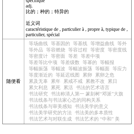
spécifique
adj.
比的；种的；特异的
近义词
caractéristique de , particulier à , propre à, typique de ,
particulier, spécial
等场曲线
等基因的
等基线
等增益曲线
等外
等外品
等容燃烧
等容过程
等密度
等密度线
等密度计
等密面
等差
等差中项
等差等比中项
等差级数
等幂的
等幅报
等幅振荡
等幅波
等幅波振荡
等幅面
等应力
等度渐近的
等延迟线图
累卵
累卵之危
随便看
累及无辜
累年
累戒不戒
累教不改
累日
累欠利息
累死
累活
书法的艺术语言
书法研究
书法称清人第一 篆刻树“邓派”大旗
书法线条与书法家心态的同构关系
书法线条与审美感知
书法美学的意义
书法美学研究的方法
书法美的多本质性
书法艺术与对联生成
书法艺术的 “中和” 美