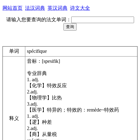
网站首页
法汉词典
英汉词典
诗文大全
请输入您要查询的法文单词：
单词
spécifique
音标：[spesifik]
专业辞典
1. adj.
【化学】特效反应
2.adj.
【物理学】比热
3.adj.
【医学】特异的；特效的：remède~特效药
1. adj.
释义
【逻】种差
2.adj.
【商】从量税