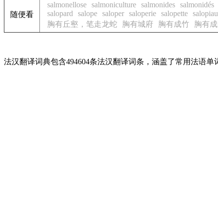
salmonellose
salmoniculture
salmonides
salmonidés
salopard
salope
saloper
saloperie
salopette
salopiau
随便看
胸有丘壑，笔走龙蛇
胸有城府
胸有成竹
胸有成
法汉翻译词典包含494604条法汉翻译词条，涵盖了常用法语