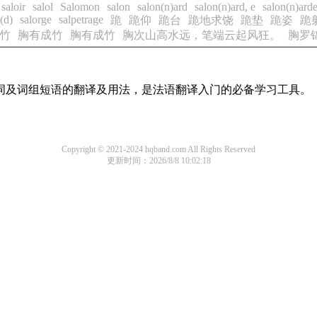
saloir
salol
Salomon
salon
salon(n)ard
salon(n)ard, e
salon(n)ard
(d)
salorge
salpetrage
跪
跪仰
跪台
跪地求饶
跪垫
跪姿
跪
竹
胸有成竹
胸有成竹
胸次山高水远，笔端云起风狂。
胸罗
单词及词组短语的翻译及用法，是法语翻译入门的必备学习工具。
Copyright © 2021-2024 hqband.com All Rights Reserved
更新时间：2026/8/8 10:02:18