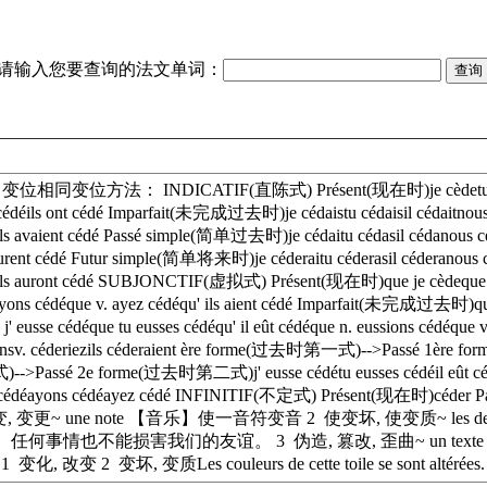
请输入您要查询的法文单词：
er 变位相同变位方法： INDICATIF(直陈式) Présent(现在时)je cèdetu cèdesi
 cédéils ont cédé Imparfait(未完成过去时)je cédaistu cédaisil cédaitnous
cédéils avaient cédé Passé simple(简单过去时)je cédaitu cédasil cédanous
ls eurent cédé Futur simple(简单将来时)je céderaitu céderasil céderanous
édéils auront cédé SUBJONCTIF(虚拟式) Présent(现在时)que je cèdeque tu c
. ayons cédéque v. ayez cédéqu' ils aient cédé Imparfait(未完成过去时)que 
 j' eusse cédéque tu eusses cédéqu' il eût cédéque n. eussions céd
rionsv. céderiezils céderaient ère forme(过去时第一式)-->Passé 1ère for
)-->Passé 2e forme(过去时第二式)j' eusse cédétu eusses cédéil eût céd
cédéayons cédéayez cédé INFINITIF(不定式) Présent(现在时)céder
. 1 使改变, 变更~ une note 【音乐】使一音符变音 2 使变坏, 使变质~ les den
 〈转义〉任何事情也不能损害我们的友谊。 3 伪造, 篡改, 歪曲~ un texte 篡改
 变化, 改变 2 变坏, 变质Les couleurs de cette toile se sont a