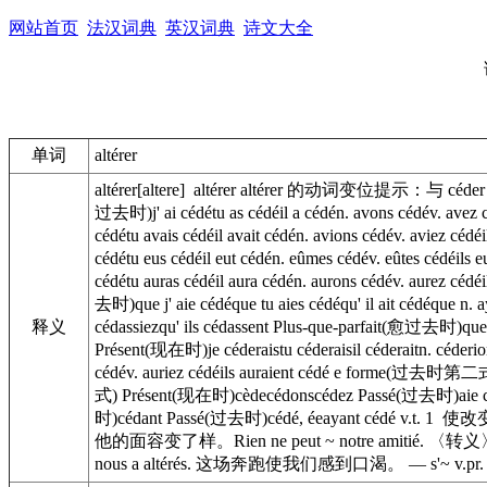
网站首页
法汉词典
英汉词典
诗文大全
单词
altérer
altérer[altere] altérer altérer 的动词变位提示：与 céd
过去时)j' ai cédétu as cédéil a cédén. avons cédév. avez
cédétu avais cédéil avait cédén. avions cédév. aviez 
cédétu eus cédéil eut cédén. eûmes cédév. eûtes cédéi
cédétu auras cédéil aura cédén. aurons cédév. aurez c
去时)que j' aie cédéque tu aies cédéqu' il ait cédéque n
释义
cédassiezqu' ils cédassent Plus-que-parfait(愈过去时)que
Présent(现在时)je céderaistu céderaisil céderaitn. céde
cédév. auriez cédéils auraient cédé e forme(过去时第二式
式) Présent(现在时)cèdecédonscédez Passé(过去时)aie 
时)cédant Passé(过去时)cédé, éeayant cédé v.t
他的面容变了样。Rien ne peut ~ notre amitié.
nous a altérés. 这场奔跑使我们感到口渴。 — s'~ v.pr. 1