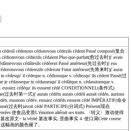
l cèdenous cédonsvous cédezils cèdent Passé composé(复合
 cédionsvous cédiezils cédaient Plus-que-parfait(愈过去时)j' avais
 cédâmesvous cédâtesils cédèrent Passé antérieur(先过去时)j' eus
 céderonsvous céderezils céderont Futur antérieur(先将来时)j' aurai
èdesqu' il cèdeque n. cédionsque v. cédiezqu' ils cèdent Passé(过
je cédasseque tu cédassesqu' il cédâtque n. cédassionsque v.
éque v. eussiez cédéqu' ils eussent cédé CONDITIONNEL(条件式)
me(过去时第一式)j' aurais cédétu aurais cédéil aurait cédén. aurions
én. eussions cédév. eussiez cédéils eussent cédé IMPÉRATIF(命令
 Passé(过去时)avoir cédé PARTICIPE(分词式) Présent(现在
rées 使食品变质L'émotion altérait ses traits. 〈转义〉激动使得
原文~ la vérité 篡改事实, 歪曲事实 4 使口渴Cette course
ltérées. 这幅画的颜色褪了。