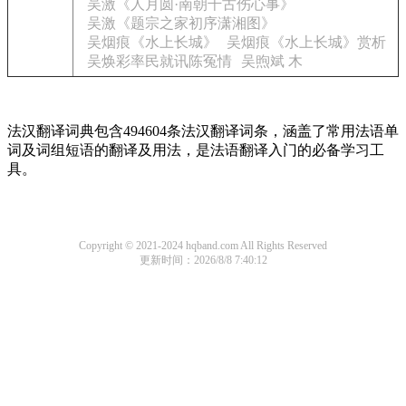
吴激《人月圆·南朝千古伤心事》
吴激《题宗之家初序潇湘图》
吴烟痕《水上长城》
吴烟痕《水上长城》赏析
吴焕彩率民就讯陈冤情
吴煦斌 木
法汉翻译词典包含494604条法汉翻译词条，涵盖了常用法语单
词及词组短语的翻译及用法，是法语翻译入门的必备学习工
具。
Copyright © 2021-2024 hqband.com All Rights Reserved
更新时间：2026/8/8 7:40:12