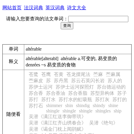
网站首页
法汉词典
英汉词典
诗文大全
请输入您要查询的法文单词：
单词
altérable
altérable[alterabl] altérable a.可变的, 易变质的
释义
denrées ~s 易变质的食物
苍鹭
苍鹰
苍黄
苍龙摆尾法
苎麻
苎麻属
苎麻皮
苏
苏丹黑
苏云石英闪长岩
苏人的
苏伊士运河
苏伊士运河探照灯
苏台德运动的
苏合香
苏合香油
苏合香脂
苏型异构体
苏子
苏打
苏打水
苏打水的虹吸瓶
苏打灰
苏打的
shimmer
shin
shindig
shindy
shine
苏打石
shingle
shingle
shingle
shingles
ship
随便看
吴潜《满江红送李御带珙》
吴潜《满江红齐山绣春合》
吴潜《绝句》
吴潜《谒金门枕上闻鹃赋》