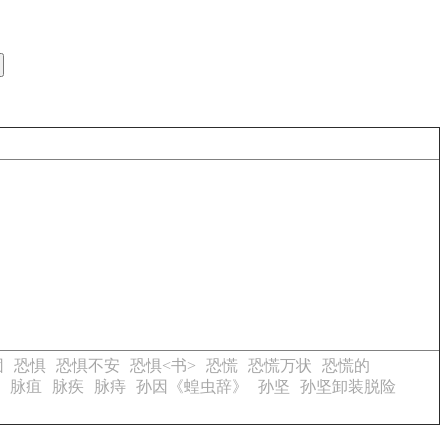
团
恐惧
恐惧不安
恐惧<书>
恐慌
恐慌万状
恐慌的
脉疽
脉疾
脉痔
孙因《蝗虫辞》
孙坚
孙坚卸装脱险