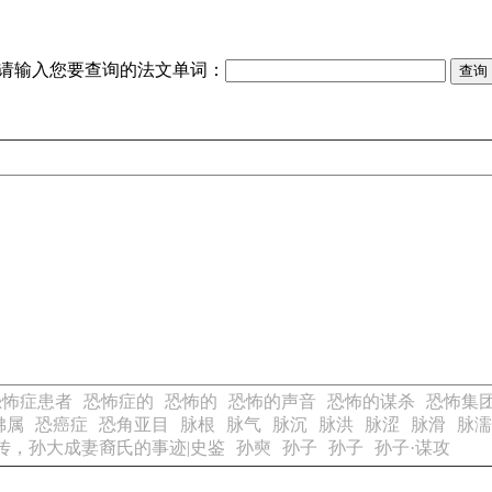
请输入您要查询的法文单词：
恐怖症患者
恐怖症的
恐怖的
恐怖的声音
恐怖的谋杀
恐怖集
狒属
恐癌症
恐角亚目
脉根
脉气
脉沉
脉洪
脉涩
脉滑
脉濡
传，孙大成妻裔氏的事迹|史鉴
孙奭
孙子
孙子
孙子·谋攻