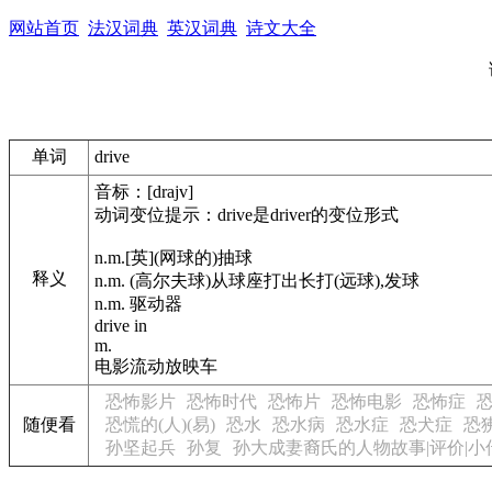
网站首页
法汉词典
英汉词典
诗文大全
单词
drive
音标：[drajv]
动词变位提示：drive是driver的变位形式
n.m.[英](网球的)抽球
释义
n.m. (高尔夫球)从球座打出长打(远球),发球
n.m. 驱动器
drive in
m.
电影流动放映车
恐怖影片
恐怖时代
恐怖片
恐怖电影
恐怖症
随便看
恐慌的(人)(易)
恐水
恐水病
恐水症
恐犬症
恐
孙坚起兵
孙复
孙大成妻裔氏的人物故事|评价|小