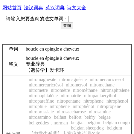
网站首页
法汉词典
英汉词典
诗文大全
请输入您要查询的法文单词：
单词
boucle en epingle a cheveux
boucle en épingle à cheveux
专业辞典
释义
【遗传学】发卡环
nitromagnesite
nitromagnésite
nitromercuricresol
nitromercuricrésol
nitromersol
nitromethane
nitrometre
nitromètre
nitrométhane
nitronaphtalene
nitronaphtalène
nitronatrite
nitropantaerythol
nitroparaffine
nitropentane
nitrophene
nitrophenol
nitrophile
nitrophène
nitrophénol
nitropropane
nitroprussiate
nitrosaccharose
nitrosamine
nitrosamino
belfast
belfort
belfry
belgae
belgia:
belgian
belgian congo
bel geddes，norman
belgian sheepdog
belgium
【中学生必背】上官仪的诗词名句