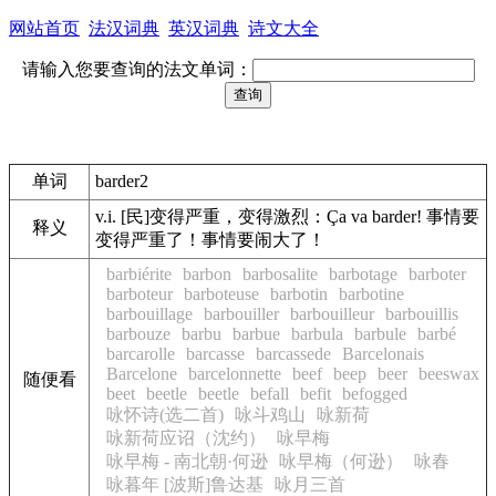
网站首页
法汉词典
英汉词典
诗文大全
请输入您要查询的法文单词：
单词
barder2
v.i. [民]变得严重，变得激烈：Ça va barder! 事情要
释义
变得严重了！事情要闹大了！
barbiérite
barbon
barbosalite
barbotage
barboter
barboteur
barboteuse
barbotin
barbotine
barbouillage
barbouiller
barbouilleur
barbouillis
barbouze
barbu
barbue
barbula
barbule
barbé
barcarolle
barcasse
barcassede
Barcelonais
Barcelone
barcelonnette
beef
beep
beer
beeswax
随便看
beet
beetle
beetle
befall
befit
befogged
咏怀诗(选二首)
咏斗鸡山
咏新荷
咏新荷应诏（沈约）
咏早梅
咏早梅 - 南北朝·何逊
咏早梅（何逊）
咏春
咏暮年 [波斯]鲁达基
咏月三首