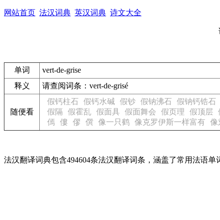
网站首页
法汉词典
英汉词典
诗文大全
单词
vert-de-grise
释义
请查阅词条：vert-de-grisé
假钙柱石
假钙水碱
假钞
假钠沸石
假钠钙锆石
随便看
假隔
假霍乱
假面具
假面舞会
假页理
假顶层
傿
僂
僇
僎
像一只鹤
像克罗伊斯一样富有
像
法汉翻译词典包含494604条法汉翻译词条，涵盖了常用法语