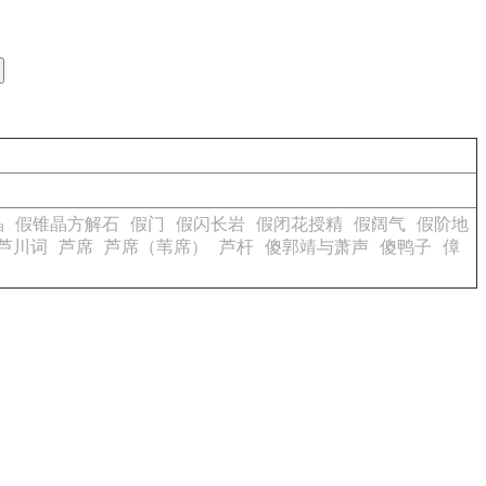
晶
假锥晶方解石
假门
假闪长岩
假闭花授精
假阔气
假阶地
芦川词
芦席
芦席（苇席）
芦杆
傻郭靖与萧声
傻鸭子
傽