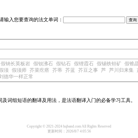
请输入您要查询的法文单词：
假钠长英板岩
假钡沸石
假钻石
假锂霞石
假锡铁钽矿
假锥
假须
假须师
芥菜疙瘩
芥蒂
芥蓝
芥豆之事
芦
芦川归来集
刘德华一样正常
单词及词组短语的翻译及用法，是法语翻译入门的必备学习工具。
Copyright © 2021-2024 hqband.com All Rights Reserved
更新时间：2026/8/7 4:05:56