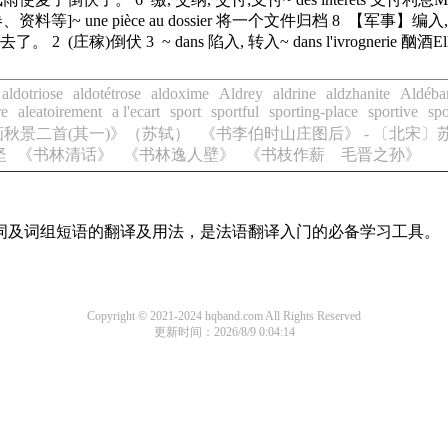
 une pièce au dossier 将一个文件归档 8 【军事】编入, 分派se 
。 2 (庄稼)倒伏 3 ~ dans 陷入, 转入~ dans l'ivrognerie 酗酒Elle était 
aldotriose
aldotétrose
aldoxime
Aldrey
aldrine
aldzhanite
Aldéba
re
aleatoirement
a l'ecart
sport
sportful
sporting-place
sportive
spo
秋景二首(其一)》（苏轼）
《书李伯时山庄图后》 - 〔北宋〕
坚
《书林清话》
《书林逸人壁》
《书枝作薪 毛晋之孙》
单词及词组短语的翻译及用法，是法语翻译入门的必备学习工具。
Copyright © 2021-2024 hqband.com All Rights Reserved
更新时间：2026/8/9 0:04:14