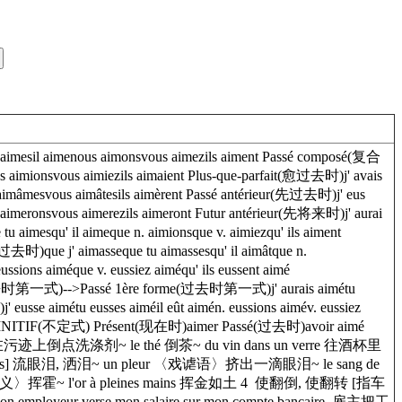
aimenous aimonsvous aimezils aiment Passé composé(复合
s aimionsvous aimiezils aimaient Plus-que-parfait(愈过去时)j' avais
s aimâmesvous aimâtesils aimèrent Passé antérieur(先过去时)j' eus
s aimeronsvous aimerezils aimeront Futur antérieur(先将来时)j' aurai
imesqu' il aimeque n. aimionsque v. aimiezqu' ils aiment
成过去时)que j' aimasseque tu aimassesqu' il aimâtque n.
ssions aiméque v. eussiez aiméqu' ils eussent aimé
me(过去时第一式)-->Passé 1ère forme(过去时第一式)j' aurais aimétu
sse aimétu eusses aiméil eût aimén. eussions aimév. eussiez
NFINITIF(不定式) Présent(现在时)aimer Passé(过去时)avoir aimé
tache 在污迹上倒点洗涤剂~ le thé 倒茶~ du vin dans un verre 往酒杯里
urs] 流眼泪, 洒泪~ un pleur 〈戏谑语〉挤出一滴眼泪~ le sang de
〈转义〉挥霍~ l'or à pleines mains 挥金如土 4 使翻倒, 使翻转 [指车
eur verse mon salaire sur mon compte bancaire. 雇主把工