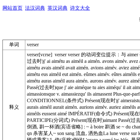
网站首页
法汉词典
英汉词典
诗文大全
单词
verser
verser[vεrse] verser verser 的动词变位提示：与 aimer 
过去时)j' ai aimétu as aiméil a aimén. avons aimév. avez
aimétu avais aiméil avait aimén. avions aimév. aviez 
aimétu eus aiméil eut aimén. eûmes aimév. eûtes aiméi
aimétu auras aiméil aura aimén. aurons aimév. aurez a
Passé(过去时)que j' aie aiméque tu aies aiméqu' il ait ai
aimassionsque v. aimassiezqu' ils aimassent Plus-que-pa
CONDITIONNEL(条件式) Présent(现在时)j' aimeraistu aime
释义
aurais aiméil aurait aimén. aurions aimév. auriez ai
aiméils eussent aimé IMPÉRATIF(命令式) Présent(现在
PARTICIPE(分词式) Présent(现在时)aimant Passé(过去时)
倒酒, 斟一杯酒[宾语省略] : ~ à boire 斟酒 se ~ du c
qn 杀害某人~ son sang 流血, 洒热血La lune verse s
辆或乘客] 5 使(庄稼)倒伏L'orage a versé les blés. 暴