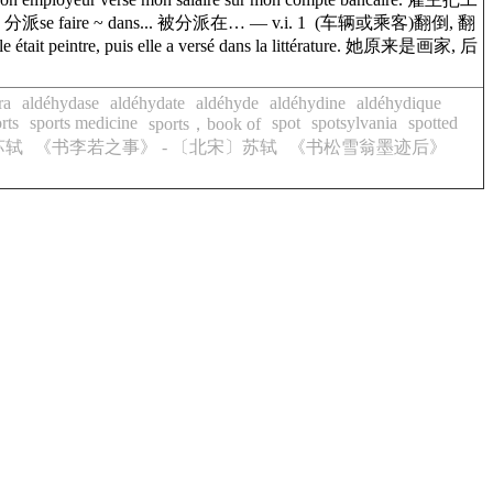
faire ~ dans... 被分派在… — v.i. 1 (车辆或乘客)翻倒, 翻
peintre, puis elle a versé dans la littérature. 她原来是画家, 后
ra
aldéhydase
aldéhydate
aldéhyde
aldéhydine
aldéhydique
rts
sports medicine
spot
spotsylvania
spotted
sports，book of
苏轼
《书李若之事》 - 〔北宋〕苏轼
《书松雪翁墨迹后》