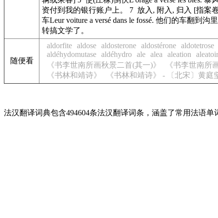
资付到我的银行账户上。 7 放入, 附入, 归入 [指案卷、资料等]~
车Leur voiture a versé dans le fossé. 他们的车翻到沟里去了
转搞文学了。
aldorfite
aldose
aldosterone
aldostérone
aldotetrose
aldéhydomutase
aldéhydro
ale
alea
aleation
aleatoi
随便看
《书李世南所画秋景二首(其一)》
《书李世南所画
《书林和靖诗》
《书林和靖诗》 - 〔北宋〕黄庭
法汉翻译词典包含494604条法汉翻译词条，涵盖了常用法语