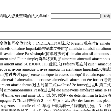
请输入您要查询的法文单词：
变位相同变位方法： INDICATIF(直陈式) Présent(现在时)j' aimetu aimesil 
 aiméils ont aimé Imparfait(未完成过去时)j' aimaistu aimaisil aimaitnou
aiméils avaient aimé Passé simple(简单过去时)j' aimaitu aimasil aimanou
ls eurent aimé Futur simple(简单将来时)j' aimeraitu aimerasil aimeranou
iméils auront aimé SUBJONCTIF(虚拟式) Présent(现在时)que j' aimeque tu a
méque n. ayons aiméque v. ayez aiméqu' ils aient aimé Imparfait(未完
rfait(愈过去时)que j' eusse aiméque tu eusses aiméqu' il eût aiméque n. eu
raisil aimeraitn. aimerionsv. aimeriezils aimeraient ère for
méils auraient aimé e forme(过去时第二式)-->Passé 2e forme(过去时第二式)j' eu
时)aimeaimonsaimez Passé(过去时)aie aiméayons aiméayez aimé I
aimé, éeayant aimé v.t. 1 倒, 灌, 倾注~ du détergent sur la 
hampagne 给自己斟香槟酒 2 〈引申义〉流, 洒~ des larmes [des ple
ur les gazons une molle clarté. 草地上倾泻着一片朦胧的月光。 3 
风雨使麦子倒伏了。 6 缴, 交纳, 交付;支付~ des intérêts 支付利息Mon employ